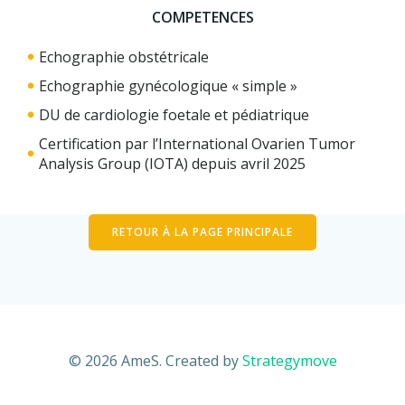
COMPETENCES
COMPETENCES
COMPETENCES
Echographie obstétricale
Echographie obstétricale
Echographie obstétricale
Echographie gynécologique « simple »
Echographie gynécologique « simple »
Echographie gynécologique « simple »
DU de cardiologie foetale et pédiatrique
DU de cardiologie foetale et pédiatrique
DU de cardiologie foetale et pédiatrique
Certification par l’International Ovarien Tumor
Certification par l’International Ovarien Tumor
Certification par l’International Ovarien Tumor
Analysis Group (IOTA) depuis avril 2025
Analysis Group (IOTA) depuis avril 2025
Analysis Group (IOTA) depuis avril 2025
RETOUR À LA PAGE PRINCIPALE
© 2026 AmeS. Created by
Strategymove