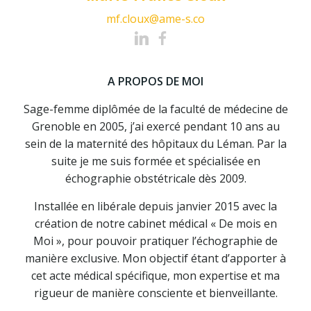
mf.cloux@ame-s.co
mf.cloux@ame-s.co
mf.cloux@ame-s.co
A PROPOS DE MOI
A PROPOS DE MOI
A PROPOS DE MOI
Sage-femme diplômée de la faculté de médecine de
Sage-femme diplômée de la faculté de médecine de
Sage-femme diplômée de la faculté de médecine de
Grenoble en 2005, j’ai exercé pendant 10 ans au
Grenoble en 2005, j’ai exercé pendant 10 ans au
Grenoble en 2005, j’ai exercé pendant 10 ans au
sein de la maternité des hôpitaux du Léman. Par la
sein de la maternité des hôpitaux du Léman. Par la
sein de la maternité des hôpitaux du Léman. Par la
suite je me suis formée et spécialisée en
suite je me suis formée et spécialisée en
suite je me suis formée et spécialisée en
échographie obstétricale dès 2009.
échographie obstétricale dès 2009.
échographie obstétricale dès 2009.
Installée en libérale depuis janvier 2015 avec la
Installée en libérale depuis janvier 2015 avec la
Installée en libérale depuis janvier 2015 avec la
création de notre cabinet médical « De mois en
création de notre cabinet médical « De mois en
création de notre cabinet médical « De mois en
Moi », pour pouvoir pratiquer l’échographie de
Moi », pour pouvoir pratiquer l’échographie de
Moi », pour pouvoir pratiquer l’échographie de
manière exclusive. Mon objectif étant d’apporter à
manière exclusive. Mon objectif étant d’apporter à
manière exclusive. Mon objectif étant d’apporter à
cet acte médical spécifique, mon expertise et ma
cet acte médical spécifique, mon expertise et ma
cet acte médical spécifique, mon expertise et ma
rigueur de manière consciente et bienveillante.
rigueur de manière consciente et bienveillante.
rigueur de manière consciente et bienveillante.